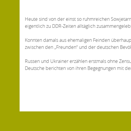
Heute sind von der einst so ruhmreichen Sowjetar
eigentlich zu DDR-Zeiten alltäglich zusammengeleb
Konnten damals aus ehemaligen Feinden überhaup
zwischen den „Freunden“ und der deutschen Bevö
Russen und Ukrainer erzählen erstmals ohne Zensu
Deutsche berichten von ihren Begegnungen mit de