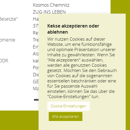
Kosmos Chemnitz
ZUG INS LEBEN
Besetzte“
Hausmeister in Russland
Kekse akzeptieren oder
37° – Drei Frauen gegen
ablehnen
Rechtsextremismus
Wir nutzen Cookies auf dieser
Momente
Treffpunkt Stadt
Website, um eine funktionsfähige
Ein Dorflehrer in Russland
und optimale Präsentation unserer
Als der Sandmann nach Bullerbü
Inhalte zu gewährleisten. Wenn Sie
"Alle akzeptieren" auswählen,
 DDR.
kam
werden alle genutzten Cookies
Power für die Provinz
gesetzt. Möchten Sie den Gebrauch
Die Leipziger Eisenbahnstraße
von Cookies auf die sogenannten
essentiellen beschränken oder eine
GENERATION CRASH
für Sie passende Auswahl
Magie & Medizin
einstellen, können Sie das über die
"Cookie-Einstellungen" tun.
Cookie Einstellungen
Alle akzeptieren