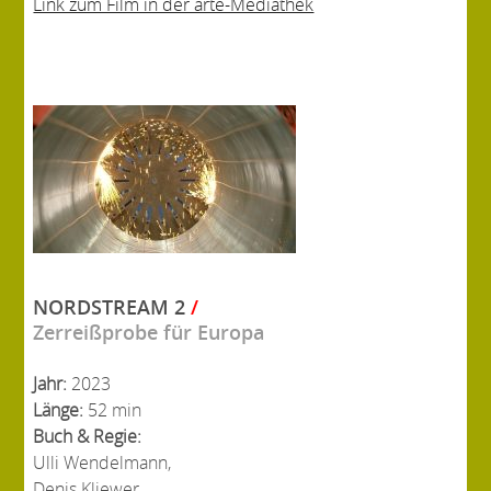
Link zum Film in der arte-Mediathek
NORDSTREAM 2
/
Zerreißprobe für Europa
Jahr:
2023
Länge:
52 min
Buch & Regie:
Ulli Wendelmann,
Denis Kliewer