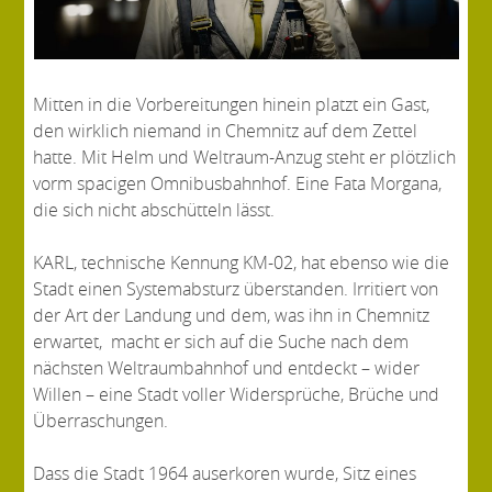
Mitten in die Vorbereitungen hinein platzt ein Gast,
den wirklich niemand in Chemnitz auf dem Zettel
hatte. Mit Helm und Weltraum-Anzug steht er plötzlich
vorm spacigen Omnibusbahnhof. Eine Fata Morgana,
die sich nicht abschütteln lässt.
KARL, technische Kennung KM-02, hat ebenso wie die
Stadt einen Systemabsturz überstanden. Irritiert von
der Art der Landung und dem, was ihn in Chemnitz
erwartet, macht er sich auf die Suche nach dem
nächsten Weltraumbahnhof und entdeckt – wider
Willen – eine Stadt voller Widersprüche, Brüche und
Überraschungen.
Dass die Stadt 1964 auserkoren wurde, Sitz eines