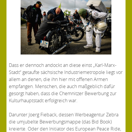
Dass er dennoch andockt an diese einst „Karl-Marx-
Stadt“ getaufte sächsische Industriemetropole liegt vor
allem an denen, die ihn hier mit offenen Armen
empfangen. Menschen, die auch maßgeblich dafür
gesorgt haben, dass die Chemnitzer Bewerbung zur
Kulturhauptstadt erfolgreich war.
Darunter Joerg Fieback, dessen Werbeagentur Zebra
die umjubelte Bewerbungsmappe (das Bid Book)
kreierte. Oder den Initiator des European Peace Ride,