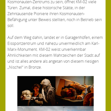
Kosmonauten-Zentrums zu sein, öffnet KM-02 viele
Türen. Zumal, diese historische Stätte, in der
Zehntausende Pioniere ihren Kosmonauten-
Befähigung unter Beweis stellten, noch in Betrieb sein
soll.
Auf dem Weg dahin, landet er in Garagenhöfen, einem
Eissportzentrum und nahezu unvermeidlich am Karl-
Marx-Monument. KM-02 weist unverkennbar
Ähnlichkeiten mit diesem Wahrzeichen der Stadt auf
und ist alles andere als angetan von diesem riesigen
„Nischel“ in Bronze.