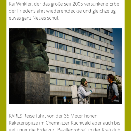
Kai Winkler, der das große seit 2005 versunkene Erbe
der Friedensfahrt wiederentdeckte und gleichzeitig
etwas ganz Neues schuf.
KARLS Reise führt von der 35 Meter hohen
Raketenspitze im Chemnitzer Küchwald aber auch bis
tief unter die Erde zur „Bazillenröhre“, in der Kraftklub