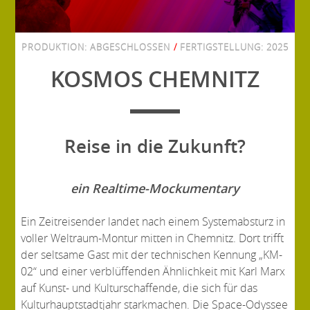
PRODUKTION:
ABGESCHLOSSEN
/
FERTIGSTELLUNG:
2025
KOSMOS CHEMNITZ
Reise in die Zukunft?
ein Realtime-Mockumentary
Ein Zeitreisender landet nach einem Systemabsturz in
voller Weltraum-Montur mitten in Chemnitz. Dort trifft
der seltsame Gast mit der technischen Kennung „KM-
02“ und einer verblüffenden Ähnlichkeit mit Karl Marx
auf Kunst- und Kulturschaffende, die sich für das
Kulturhauptstadtjahr starkmachen. Die Space-Odyssee