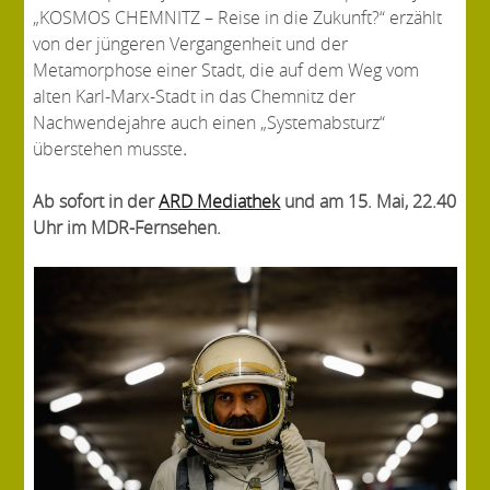
„KOSMOS CHEMNITZ – Reise in die Zukunft?“ erzählt
von der jüngeren Vergangenheit und der
Metamorphose einer Stadt, die auf dem Weg vom
alten Karl-Marx-Stadt in das Chemnitz der
Nachwendejahre auch einen „Systemabsturz“
überstehen musste
.
Ab sofort in der
ARD Mediathek
und am 15. Mai, 22.40
Uhr im MDR-Fernsehen.