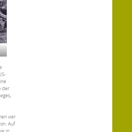
ge
US-
ine
e der
ieges,
nen vier
on. Auf
ie in