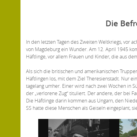
Die Befr
In den letzten Tagen des Zweiten Weltkriegs, vor ac
von Magdeburg ein Wunder. Am 12. April 1945 komm
Häftlinge, vor allem Frauen und Kinder, die aus 
Als sich die britischen und amerikanischen Truppe
Häftlingen los, mit dem Ziel Theresienstadt. Nur ei
tagelang umher. Einer wird nach zwei Wochen in Sü
der „verlorene Zug“ tituliert. Der andere, der bei
Die Häftlinge darin kommen aus Ungarn, den Niede
SS hatte diese Menschen als Geiseln eingeplant, s