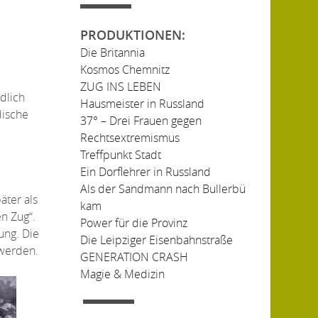
PRODUKTIONEN:
Die Britannia
Kosmos Chemnitz
ZUG INS LEBEN
rdlich
Hausmeister in Russland
dische
37° – Drei Frauen gegen
Rechtsextremismus
Treffpunkt Stadt
Ein Dorflehrer in Russland
n
Als der Sandmann nach Bullerbü
äter als
kam
n Zug“.
Power für die Provinz
ung. Die
Die Leipziger Eisenbahnstraße
 werden.
GENERATION CRASH
Magie & Medizin