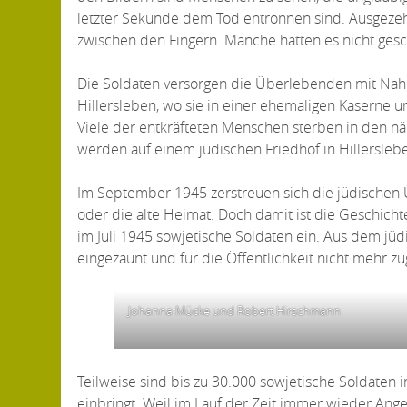
letzter Sekunde dem Tod entronnen sind. Ausgeze
zwischen den Fingern. Manche hatten es nicht gesch
Die Soldaten versorgen die Überlebenden mit Nahr
Hillersleben, wo sie in einer ehemaligen Kaserne
Viele der entkräfteten Menschen sterben in den nä
werden auf einem jüdischen Friedhof in Hillersle
Im September 1945 zerstreuen sich die jüdischen 
oder die alte Heimat. Doch damit ist die Geschich
im Juli 1945 sowjetische Soldaten ein. Aus dem jüd
eingezäunt und für die Öffentlichkeit nicht mehr zu
Johanna Mücke und Robert Hirschmann
Teilweise sind bis zu 30.000 sowjetische Soldaten 
einbringt. Weil im Lauf der Zeit immer wieder An