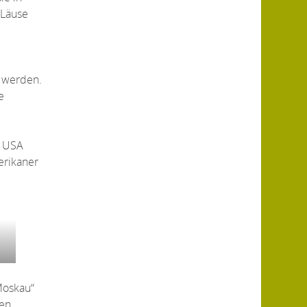
 Läuse
t werden.
e
e USA
erikaner
 Moskau“
hen