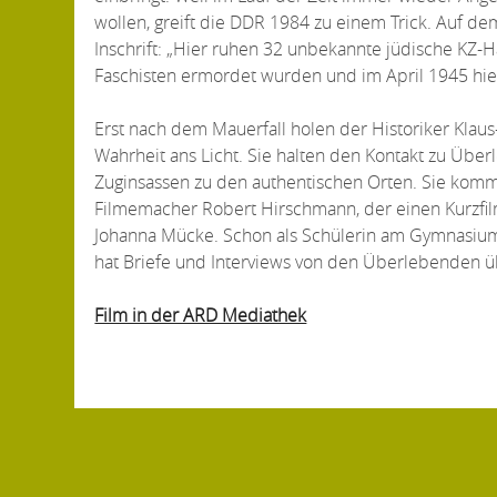
wollen, greift die DDR 1984 zu einem Trick. Auf dem
Inschrift: „Hier ruhen 32 unbekannte jüdische KZ-
Faschisten ermordet wurden und im April 1945 hier 
Erst nach dem Mauerfall holen der Historiker Klaus
Wahrheit ans Licht. Sie halten den Kontakt zu Übe
Zuginsassen zu den authentischen Orten. Sie kom
Filmemacher Robert Hirschmann, der einen Kurzfil
Johanna Mücke. Schon als Schülerin am Gymnasium i
hat Briefe und Interviews von den Überlebenden ü
Film in der ARD Mediathek