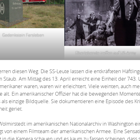
Gedenkstein Farsleben
Überlebende treffen auf US-Army
rren diesen Weg. Die SS-Leute lassen die entkräfteten Häftlin
Staub. Am Mittag des 13. April erreicht eine Einheit der 743. 
Amerikaner waren, waren wir erleichtert. Viele weinten, auch me
ahre alt. Ein amerikanischer Offizier hat die bewegenden Moment
os als einzige Bildquelle. Sie dokumentieren eine Episode des Kr
eit geriet.
lmirstedt im amerikanischen Nationalarchiv in Washington ei
igt von einem Filmteam der amerikanischen Armee. Eine Sensati
 in die Kamera schauen und es kaum zu fassen scheinen, dass s