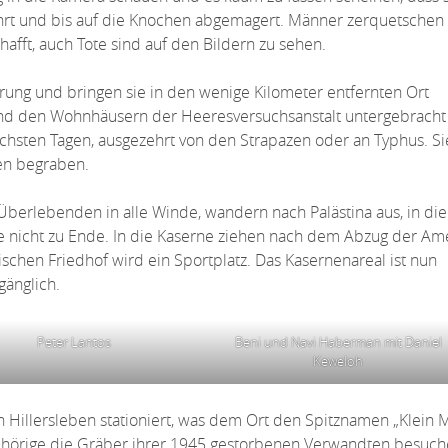
hrt und bis auf die Knochen abgemagert. Männer zerquetschen
afft, auch Tote sind auf den Bildern zu sehen.
ung und bringen sie in den wenige Kilometer entfernten Ort
 und den Wohnhäusern der Heeresversuchsanstalt untergebrach
chsten Tagen, ausgezehrt von den Strapazen oder an Typhus. Si
ben begraben.
Überlebenden in alle Winde, wandern nach Palästina aus, in di
te nicht zu Ende. In die Kaserne ziehen nach dem Abzug der Am
ischen Friedhof wird ein Sportplatz. Das Kasernenareal ist nun
gänglich.
Peter Lantos
Beni und Navi Haberman mit Daniel
Keweloh
in Hillersleben stationiert, was dem Ort den Spitznamen „Klein
gehörige die Gräber ihrer 1945 gestorbenen Verwandten besuc