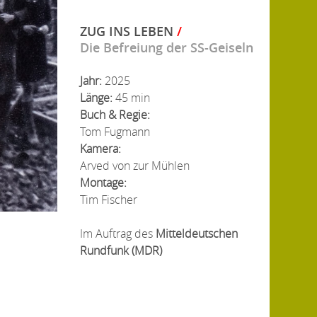
ZUG INS LEBEN
/
Die Befreiung der SS-Geiseln
Jahr:
2025
Länge:
45 min
Buch & Regie:
Tom Fugmann
Kamera:
Arved von zur Mühlen
Montage:
Tim Fischer
Im Auftrag des
Mitteldeutschen
Rundfunk (MDR)