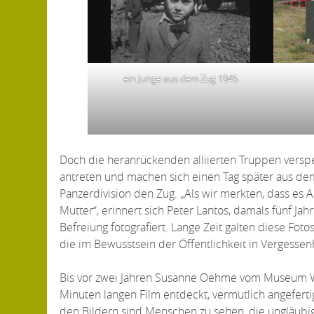
ein Junge aus dem Zug 1945
Doch die heranrückenden alliierten Truppen verspe
antreten und machen sich einen Tag später aus dem 
Panzerdivision den Zug. „Als wir merkten, dass es 
Mutter“, erinnert sich Peter Lantos, damals fünf J
Befreiung fotografiert. Lange Zeit galten diese Fot
die im Bewusstsein der Öffentlichkeit in Vergessenh
Bis vor zwei Jahren Susanne Oehme vom Museum Wo
Minuten langen Film entdeckt, vermutlich angefert
den Bildern sind Menschen zu sehen, die ungläubig