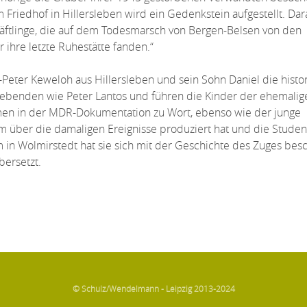
 Friedhof in Hillersleben wird ein Gedenkstein aufgestellt. Dar
Häftlinge, die auf dem Todesmarsch von Bergen-Belsen von den
ihre letzte Ruhestätte fanden.“
-Peter Keweloh aus Hillersleben und sein Sohn Daniel die histo
rlebenden wie Peter Lantos und führen die Kinder der ehemalig
men in der MDR-Dokumentation zu Wort, ebenso wie der junge
m über die damaligen Ereignisse produziert hat und die Studen
n Wolmirstedt hat sie sich mit der Geschichte des Zuges besch
bersetzt.
© Schulz/Wendelmann - Leipzig 2013-2024