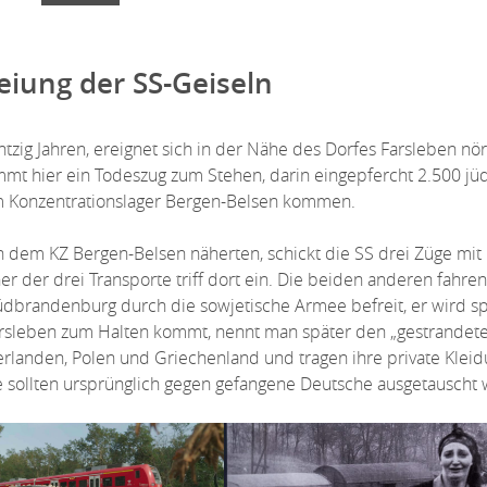
eiung der SS-Geiseln
htzig Jahren, ereignet sich in der Nähe des Dorfes Farsleben nö
t hier ein Todeszug zum Stehen, darin eingepfercht 2.500 jü
dem Konzentrationslager Bergen-Belsen kommen.
n dem KZ Bergen-Belsen näherten, schickt die SS drei Züge mit
ner der drei Transporte triff dort ein. Die beiden anderen fahre
dbrandenburg durch die sowjetische Armee befreit, er wird sp
 Farsleben zum Halten kommt, nennt man später den „gestrandete
rlanden, Polen und Griechenland und tragen ihre private Kleid
ie sollten ursprünglich gegen gefangene Deutsche ausgetauscht