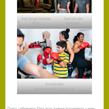
Team von der
Gabi Sergel,
Fortuna
Radtanke
Kino
Kurs bei den
Internationalen Frauen e. V.
Diese unfertigen Orte hier ziehen besonders junge