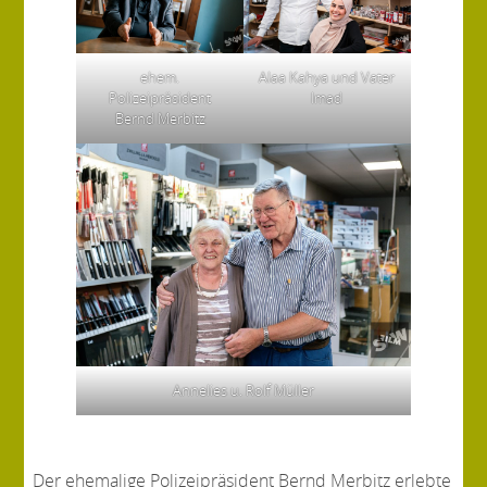
ehem.
Alaa Kahya und Vater
Polizeipräsident
Imad
Bernd Merbitz
Annelies u. Rolf Müller
Der ehemalige Polizeipräsident Bernd Merbitz erlebte