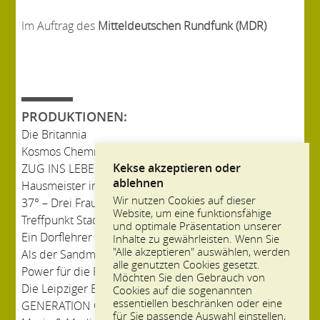
Im Auftrag des
Mitteldeutschen Rundfunk (MDR)
PRODUKTIONEN:
Die Britannia
Kosmos Chemnitz
Kekse akzeptieren oder
ZUG INS LEBEN
ablehnen
Hausmeister in Russland
Wir nutzen Cookies auf dieser
37° – Drei Frauen gegen Rechtsextremismus
Website, um eine funktionsfähige
Treffpunkt Stadt
und optimale Präsentation unserer
Ein Dorflehrer in Russland
Inhalte zu gewährleisten. Wenn Sie
"Alle akzeptieren" auswählen, werden
Als der Sandmann nach Bullerbü kam
alle genutzten Cookies gesetzt.
Power für die Provinz
Möchten Sie den Gebrauch von
Die Leipziger Eisenbahnstraße
Cookies auf die sogenannten
essentiellen beschränken oder eine
GENERATION CRASH
für Sie passende Auswahl einstellen,