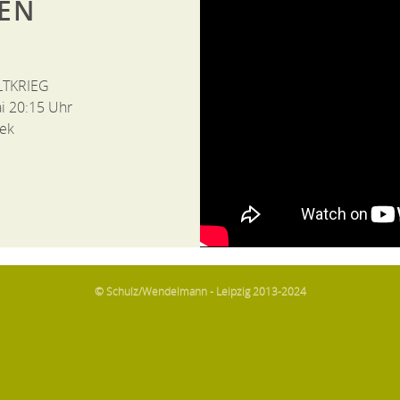
BEN
LTKRIEG
i 20:15 Uhr
hek
© Schulz/Wendelmann - Leipzig 2013-2024