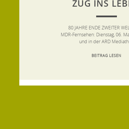
ZUG INS LE
80 JAHRE ENDE ZWEITER WE
MDR-Fernsehen: Dienstag, 06. Ma
und in der ARD Mediat
BEITRAG LESEN