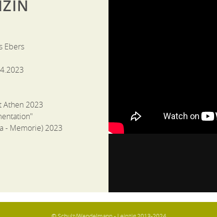
IZIN
s Ebers
04.2023
st Athen 2023
mentation"
ia - Memorie) 2023
© Schulz/Wendelmann - Leipzig 2013-2024