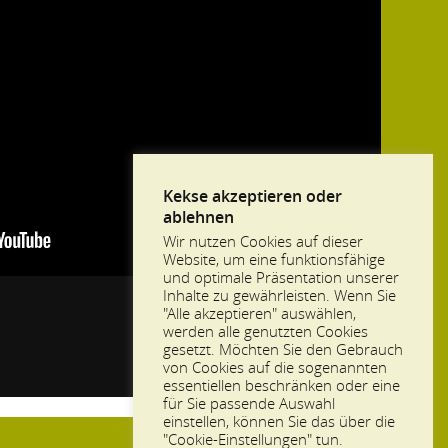
Kekse akzeptieren oder
ablehnen
Wir nutzen Cookies auf dieser
Website, um eine funktionsfähige
und optimale Präsentation unserer
Inhalte zu gewährleisten. Wenn Sie
"Alle akzeptieren" auswählen,
werden alle genutzten Cookies
gesetzt. Möchten Sie den Gebrauch
von Cookies auf die sogenannten
essentiellen beschränken oder eine
für Sie passende Auswahl
einstellen, können Sie das über die
"Cookie-Einstellungen" tun.