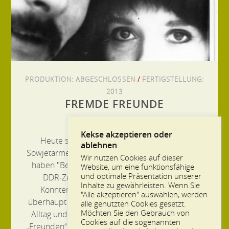
PRODUKTION:
ABGESCHLOSSEN
/
FERTIGSTELLUNG:
2013
FREMDE FREUNDE
Kekse akzeptieren oder
Heute sind von der einst so ruhmreichen
ablehnen
Sowjetarmee kaum noch Spuren übrig. Wie aber
Wir nutzen Cookies auf dieser
haben "Besatzer" und "Besetzte" eigentlich zu
Website, um eine funktionsfähige
und optimale Präsentation unserer
DDR-Zeiten alltäglich zusammengelebt?
Inhalte zu gewährleisten. Wenn Sie
Konnten damals aus ehemaligen Feinden
"Alle akzeptieren" auswählen, werden
überhaupt richtige Freunde werden? Wie sahen
alle genutzten Cookies gesetzt.
Möchten Sie den Gebrauch von
Alltag und besondere Momente zwischen den
Cookies auf die sogenannten
„Freunden“ und der deutschen Bevölkerung aus?