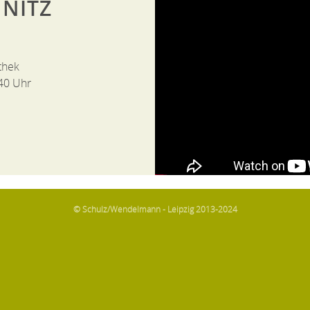
NITZ
thek
40 Uhr
© Schulz/Wendelmann - Leipzig 2013-2024