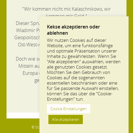
"Wir kommen nicht mit Kalaschnikows, wir
kommen mit Geld.“
Dieser Spruch des russischen Staatspräsidenten
Kekse akzeptieren oder
Wladimir Putin ist mehr als ein schönes Bonmot.
ablehnen
Geopolitisch war 2014 eine tiefe Zäsur. Eine neue
Wir nutzen Cookies auf dieser
Ost-West-Auseinandersetzung mit Russland ist
Website, um eine funktionsfähige
und optimale Präsentation unserer
Realität geworden.
Inhalte zu gewährleisten. Wenn Sie
Doch wie sehr wird sie auch mit wirtschaftlichen
"Alle akzeptieren" auswählen, werden
Mitteln ausgetragen? Spielt russisches Geld in
alle genutzten Cookies gesetzt.
Möchten Sie den Gebrauch von
Europa dabei eine strategische Rolle? Gar
Cookies auf die sogenannten
gesteuert von einer Kreml-AG?
essentiellen beschränken oder eine
für Sie passende Auswahl einstellen,
können Sie das über die "Cookie-
BEITRAG LESEN
Einstellungen" tun.
Cookie Einstellungen
Alle akzeptieren
© Schulz/Wendelmann - Leipzig 2013-2024