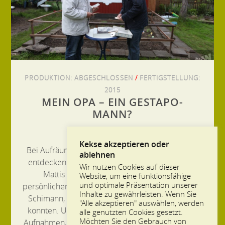
PRODUKTION:
ABGESCHLOSSEN
/
FERTIGSTELLUNG:
2015
MEIN OPA – EIN GESTAPO-
MANN?
Kekse akzeptieren oder
Bei Aufräumarbeiten in der Familiengartenlaube
ablehnen
entdecken die Leipziger Jörg Philipp und Detlef
Wir nutzen Cookies auf dieser
Mattis einen gut gesicherten Karton mit
Website, um eine funktionsfähige
und optimale Präsentation unserer
persönlichen Unterlagen zu ihrem Großvater Julius
Inhalte zu gewährleisten. Wenn Sie
Schimann, den sie nie persönlich kennenlernen
"Alle akzeptieren" auswählen, werden
konnten. Unter den vielen Fotos finden sie auch
alle genutzten Cookies gesetzt.
Möchten Sie den Gebrauch von
Aufnahmen, die ihn ausgerechnet in der Nähe von