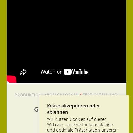
PRODUKTION:
ABGESCHLOSSEN
/
FERTIGSTELLUNG:
2023
Kekse akzeptieren oder
GENERATION CRASH
ablehnen
Wir nutzen Cookies auf dieser
Website, um eine funktionsfähige
und optimale Präsentation unserer
WIR OST-MILLENNIALS