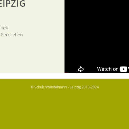
IPZIG
thek
-Fernsehen
© Schulz/Wendelmann - Leipzig 2013-2024