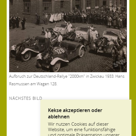
Aufbruch zur Deutschland-Rallye "2000km" in Zwickau 1933. Hans
Rasmussen am Wagen 128.
NÄCHSTES BILD
Kekse akzeptieren oder
ablehnen
Wir nutzen Cookies auf dieser
Website, um eine funktionsfähige
und optimale Präsentation unserer