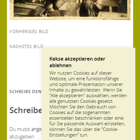
VORHERIGES BILD
NÄCHSTES BILD
Kekse akzeptieren oder
ablehnen
Wir nutzen Cookies auf dieser
Website, um eine funktionsfähige
und optimale Präsentation unserer
Inhalte zu gewährleisten. Wenn Sie
SCHREIBE DEN ERSTEN KOMMENTAR
"Alle akzeptieren" auswählen, werden
alle genutzten Cookies gesetzt.
Möchten Sie den Gebrauch von
Schreibe einen Kommentar
Cookies auf die sogenannten
essentiellen beschränken oder eine
für Sie passende Auswahl einstellen,
Du musst
angemeldet
sein, um einen Kommentar
können Sie das über die "Cookie-
Einstellungen" tun.
abzugeben.